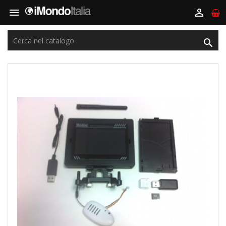


