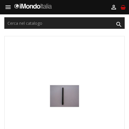


