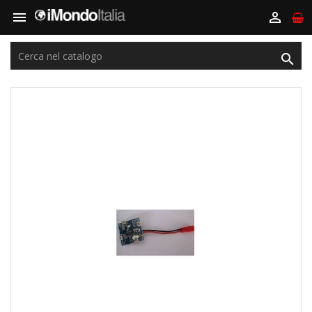


