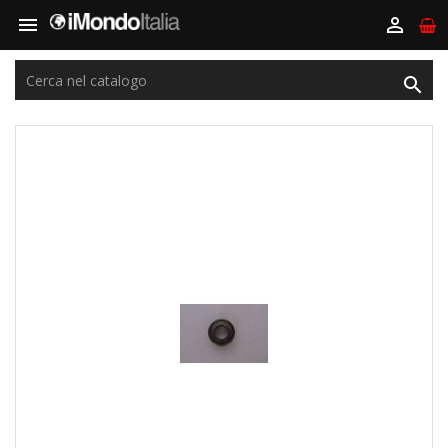


