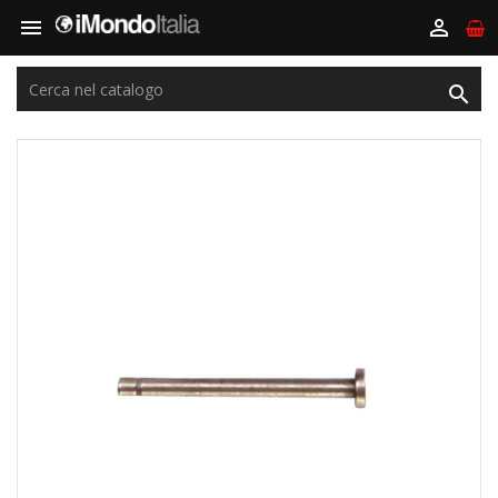


