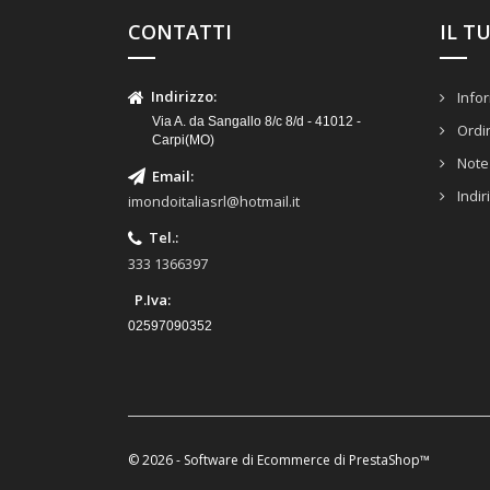
CONTATTI
IL T
Indirizzo
:
Infor
Via A. da Sangallo 8/c 8/d - 41012 -
Ordi
Carpi(MO)
Note 
Email
:
Indir
imondoitaliasrl@hotmail.it
Tel.
:
333 1366397
P.Iva:
02597090352
© 2026 - Software di Ecommerce di PrestaShop™