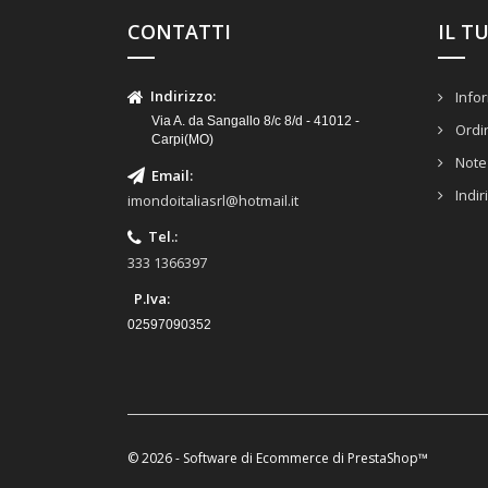
CONTATTI
IL T
Indirizzo
:
Infor
Via A. da Sangallo 8/c 8/d - 41012 -
Ordi
Carpi(MO)
Note 
Email
:
Indir
imondoitaliasrl@hotmail.it
Tel.
:
333 1366397
P.Iva:
02597090352
© 2026 - Software di Ecommerce di PrestaShop™