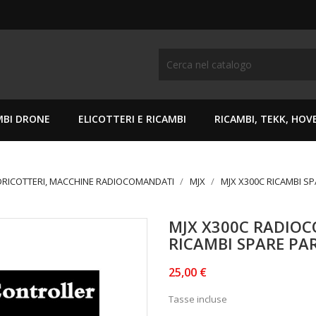
MBI DRONE
ELICOTTERI E RICAMBI
RICAMBI, TEKK, HO
DRICOTTERI, MACCHINE RADIOCOMANDATI
MJX
MJX X300C RICAMBI S
MJX X300C RADI
RICAMBI SPARE PA
25,00 €
Tasse incluse