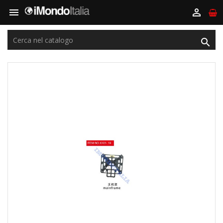


