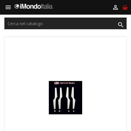


