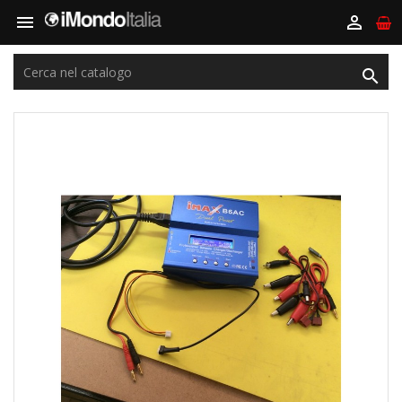


