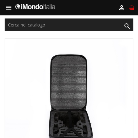


