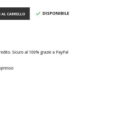
DISPONIBILE

 AL CARRELLO
edito. Sicuro al 100% grazie a PayPal
Espresso