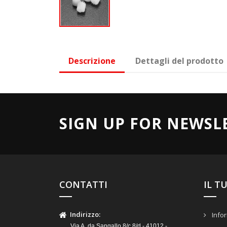
Descrizione
Dettagli del prodotto
SIGN UP FOR NEWSL
CONTATTI
IL T
Indirizzo
:
Infor
Via A. da Sangallo 8/c 8/d - 41012 -