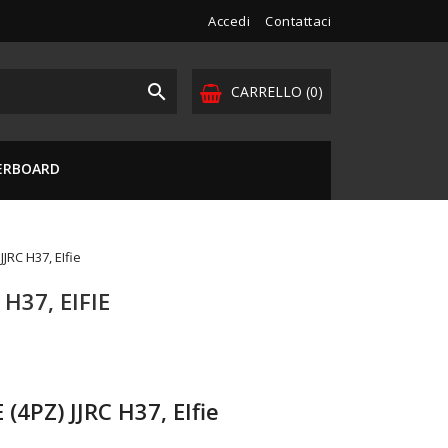
Accedi
Contattaci

CARRELLO
(0)
VERBOARD
JRC H37, EIfie
H37, EIFIE
4PZ) JJRC H37, EIfie