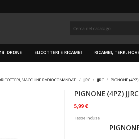
MBI DRONE
ELICOTTERI E RICAMBI
RICAMBI, TEKK, HO
DRICOTTERI, MACCHINE RADIOCOMANDATI
JJRC
JJRC
PIGNONE (4PZ) J
PIGNONE (4PZ) JJRC 
5,99 €
Tasse incluse
PIGNONE (