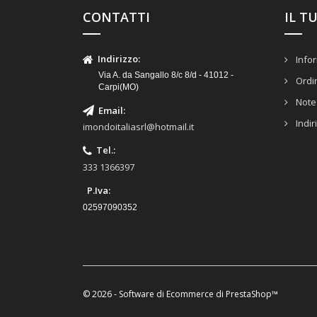
CONTATTI
IL T
Indirizzo
:
Infor
Via A. da Sangallo 8/c 8/d - 41012 -
Ordi
Carpi(MO)
Note 
Email
:
Indir
imondoitaliasrl@hotmail.it
Tel.
:
333 1366397
P.Iva:
02597090352
© 2026 - Software di Ecommerce di PrestaShop™