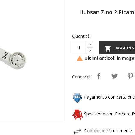
Hubsan Zino 2 Ricam
Quantità

AGGIUNGI
Ultimi articoli in maga

Condividi
Pagamento con carta di cr
Spedizione con Corriere 
Politiche per i resi merce