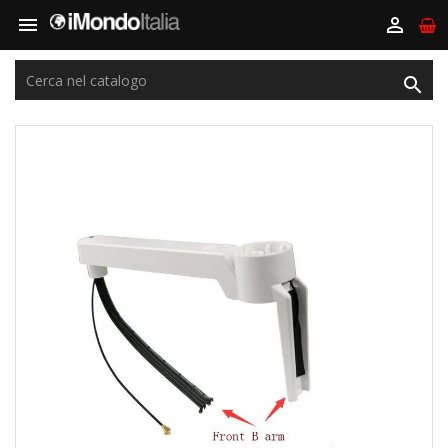


