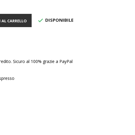
DISPONIBILE

 AL CARRELLO
edito. Sicuro al 100% grazie a PayPal
Espresso