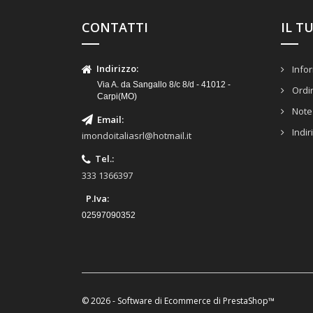
CONTATTI
IL T
Indirizzo
:
Infor
Via A. da Sangallo 8/c 8/d - 41012 -
Ordi
Carpi(MO)
Note 
Email
:
Indir
imondoitaliasrl@hotmail.it
Tel.
:
333 1366397
P.Iva:
02597090352
© 2026 - Software di Ecommerce di PrestaShop™