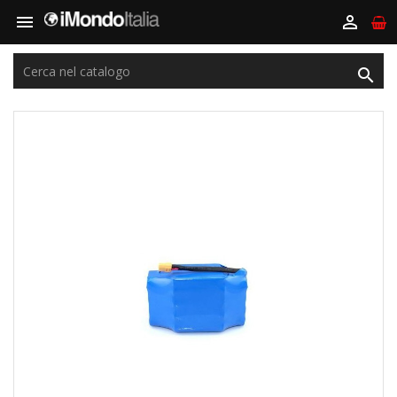


