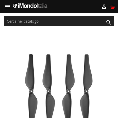


