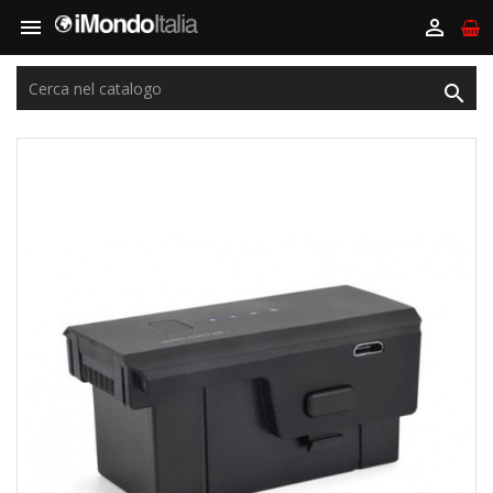


