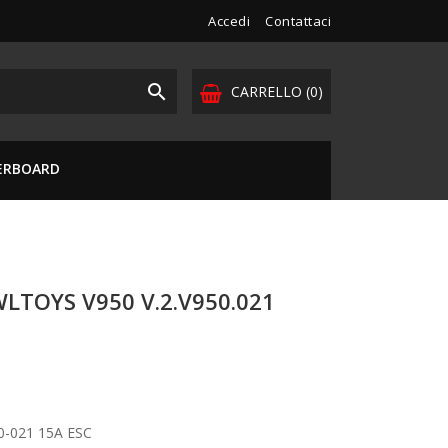
Accedi
Contattaci

CARRELLO
(0)
VERBOARD
LTOYS V950 V.2.V950.021
0-021 15A ESC