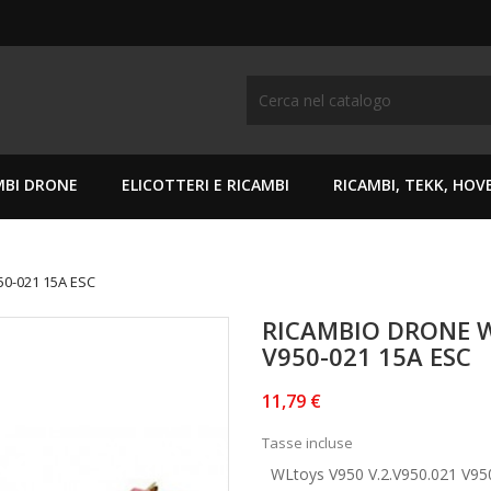
MBI DRONE
ELICOTTERI E RICAMBI
RICAMBI, TEKK, HO
50-021 15A ESC
RICAMBIO DRONE W
V950-021 15A ESC
11,79 €
Tasse incluse
WLtoys V950 V.2.V950.021 V95