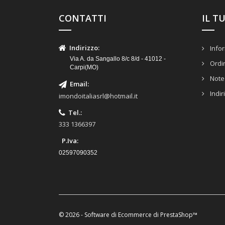
CONTATTI
IL T
Indirizzo
:
Infor
Via A. da Sangallo 8/c 8/d - 41012 -
Ordi
Carpi(MO)
Note 
Email
:
Indir
imondoitaliasrl@hotmail.it
Tel.
:
333 1366397
P.Iva:
02597090352
© 2026 - Software di Ecommerce di PrestaShop™