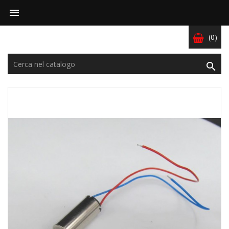

(0)
