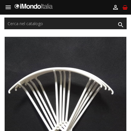


