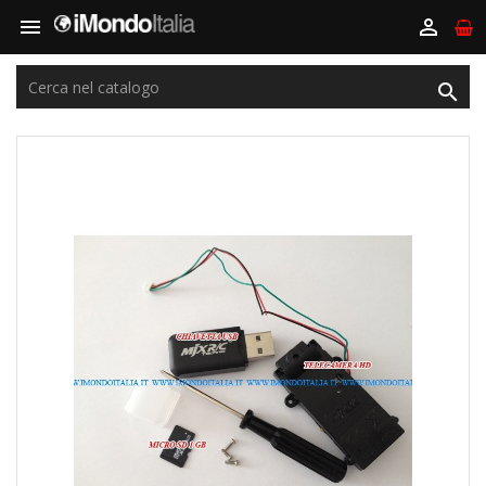


