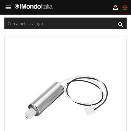


