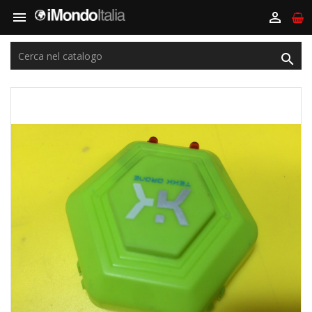


