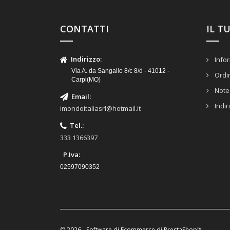
CONTATTI
IL T
Indirizzo
:
Infor
Via A. da Sangallo 8/c 8/d - 41012 -
Ordi
Carpi(MO)
Note 
Email
:
Indir
imondoitaliasrl@hotmail.it
Tel.
:
333 1366397
P.Iva:
02597090352
© 2026 - Software di Ecommerce di PrestaShop™