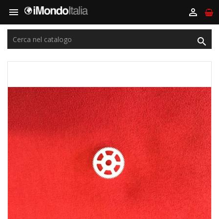


