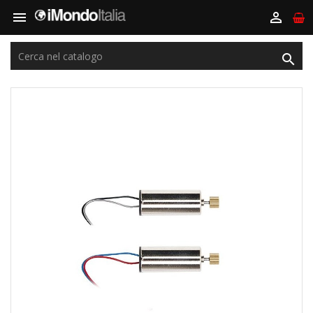


