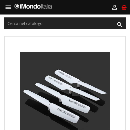


