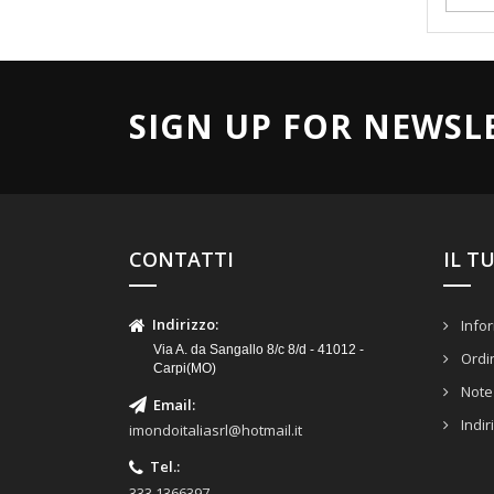
SIGN UP FOR NEWSL
CONTATTI
IL T
Indirizzo
:
Infor
Via A. da Sangallo 8/c 8/d - 41012 -
Ordi
Carpi(MO)
Note 
Email
:
Indir
imondoitaliasrl@hotmail.it
Tel.
:
333 1366397