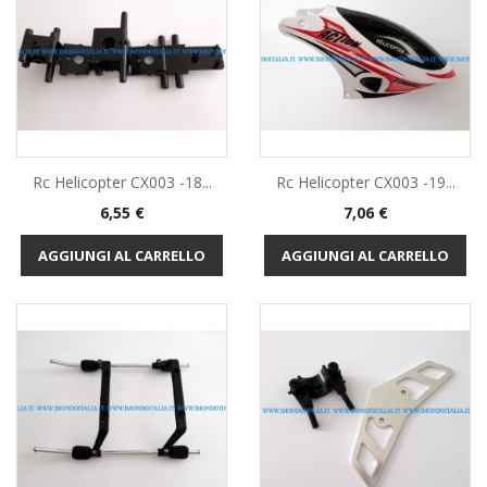
Rc Helicopter CX003 -18...
Rc Helicopter CX003 -19...
Prezzo
Prezzo
6,55 €
7,06 €
AGGIUNGI AL CARRELLO
AGGIUNGI AL CARRELLO