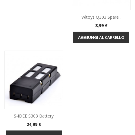
Wltoys Q303 Spare...
Prezzo
8,99 €
AGGIUNGI AL CARRELLO
S-IDEE S303 Battery
Prezzo
24,99 €