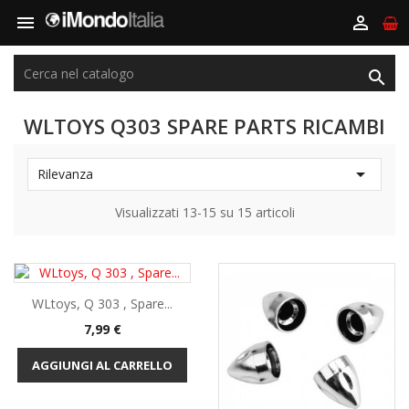



WLTOYS Q303 SPARE PARTS RICAMBI

Rilevanza
Visualizzati 13-15 su 15 articoli
WLtoys, Q 303 , Spare...
Prezzo
7,99 €
AGGIUNGI AL CARRELLO