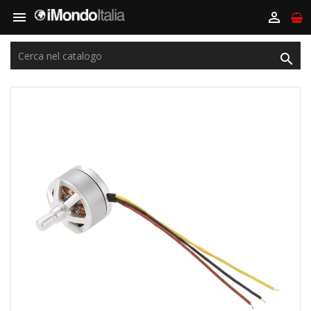


