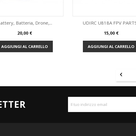
attery, Batteria, Drone,...
UDIRC U818A FPV PARTS.
Prezzo
Prezzo
20,00 €
15,00 €
Anteprima
Anteprima


AGGIUNGI AL CARRELLO
AGGIUNGI AL CARRELLO

ETTER