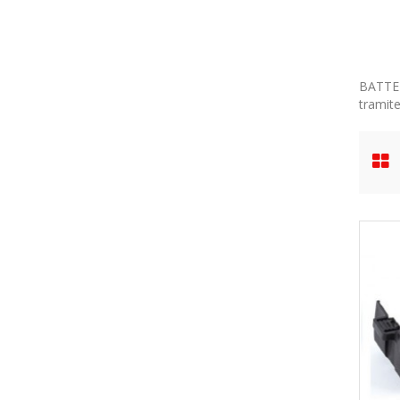
BATTER
tramit