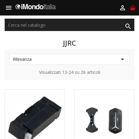



JJRC

Rilevanza
Visualizzati 13-24 su 26 articoli