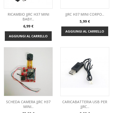
RICAMBIO JJRC H37 MINI
JJRC H37 MINI CORPO...
BABY...
Prezzo
5,99 €
Prezzo
6,99 €
AGGIUNGI AL CARRELLO
AGGIUNGI AL CARRELLO
SCHEDA CAMERA JJRC H37
CARICABATTERIA USB PER
MINI...
JJRC...