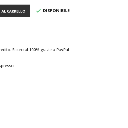
DISPONIBILE

 AL CARRELLO
edito. Sicuro al 100% grazie a PayPal
Espresso