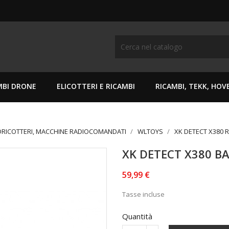
MBI DRONE
ELICOTTERI E RICAMBI
RICAMBI, TEKK, HO
DRICOTTERI, MACCHINE RADIOCOMANDATI
WLTOYS
XK DETECT X380 
XK DETECT X380 B
59,99 €
Tasse incluse
Quantità