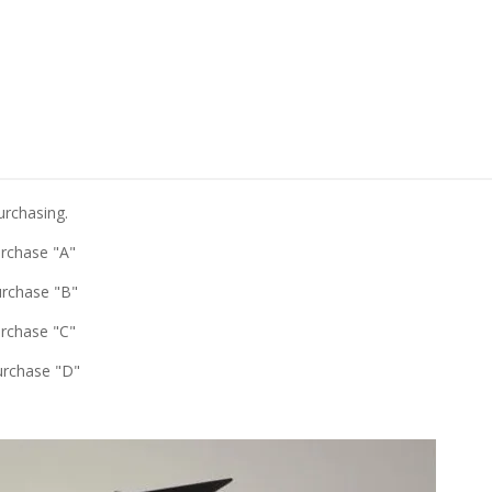
urchasing.
urchase "A"
urchase "B"
urchase "C"
urchase "D"