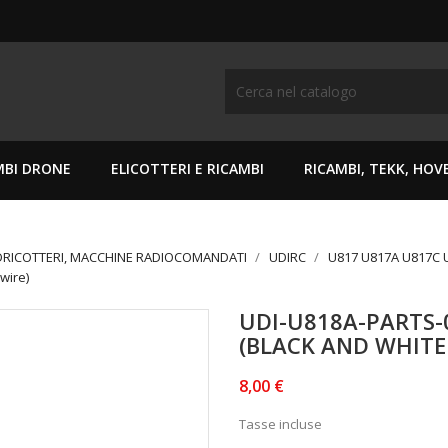
MBI DRONE
ELICOTTERI E RICAMBI
RICAMBI, TEKK, HO
DRICOTTERI, MACCHINE RADIOCOMANDATI
UDIRC
U817 U817A U817C U
wire)
UDI-U818A-PARTS-
(BLACK AND WHITE
8,00 €
Tasse incluse