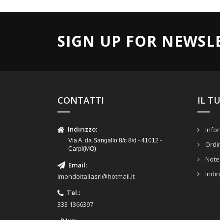
SIGN UP FOR NEWSL
CONTATTI
IL T
Indirizzo
:
Infor
Via A. da Sangallo 8/c 8/d - 41012 -
Ordi
Carpi(MO)
Note 
Email
:
Indir
imondoitaliasrl@hotmail.it
Tel.
:
333 1366397