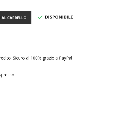
DISPONIBILE

 AL CARRELLO
edito. Sicuro al 100% grazie a PayPal
Espresso