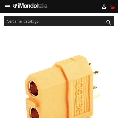


